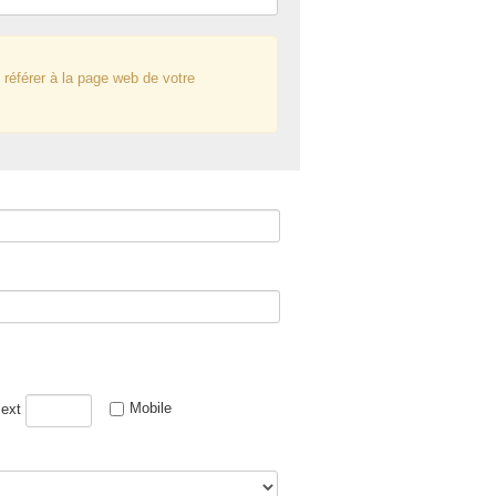
s référer à la page web de votre
Mobile
ext